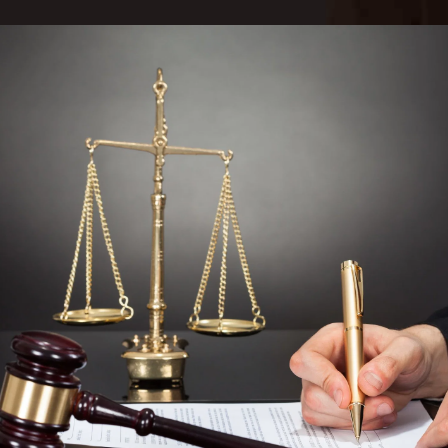
Drafting,
studying
and
reviewing
contracts