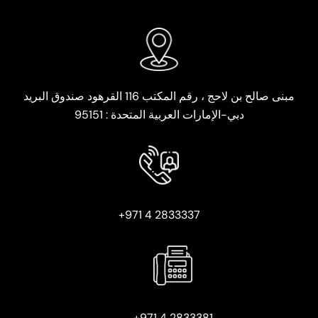
مبنى صالح بن لاحج ، رقم المكتب 116 القرهود صندوق البريد
دبي-الإمارات العربية المتحدة : 95151
2833337 4 971+
2833381 4 971+